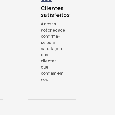
Clientes
satisfeitos
A nossa
notoriedade
confirma-
se pela
satisfação
dos
clientes
que
confiam em
nós