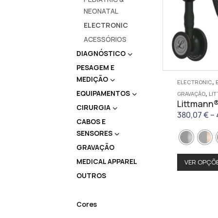
NEONATAL
ELECTRONIC
ACESSÓRIOS
DIAGNÓSTICO
PESAGEM E
MEDIÇÃO
,
ELECTRONIC
,
EQUIPAMENTOS
GRAVAÇÃO
LI
Littmann
CIRURGIA
380,07
€
–
CABOS E
SENSORES
GRAVAÇÃO
MEDICAL APPAREL
VER OPÇÕ
OUTROS
Cores