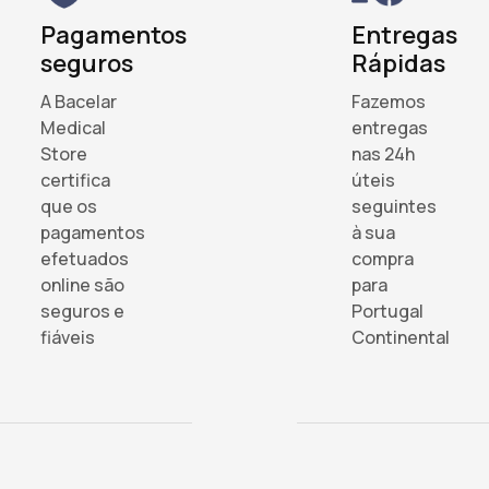
Pagamentos
Entregas
seguros
Rápidas
A Bacelar
Fazemos
Medical
entregas
Store
nas 24h
certifica
úteis
que os
seguintes
pagamentos
à sua
efetuados
compra
online são
para
seguros e
Portugal
fiáveis
Continental