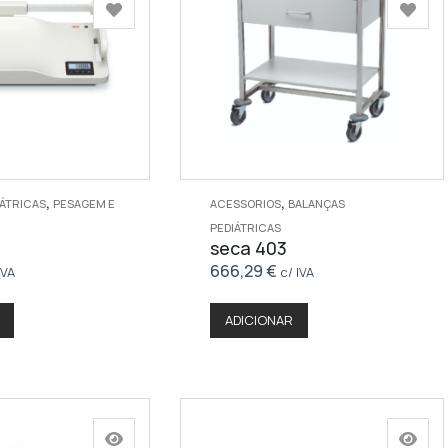
,
,
IÁTRICAS
PESAGEM E
ACESSORIOS
BALANÇAS
PEDIÁTRICAS
seca 403
666,29
€
IVA
c/ IVA
ADICIONAR