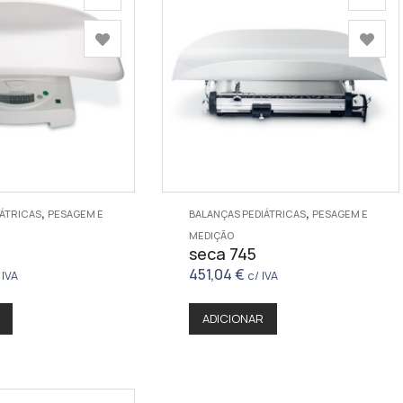
,
,
IÁTRICAS
PESAGEM E
BALANÇAS PEDIÁTRICAS
PESAGEM E
MEDIÇÃO
seca 745
451,04
€
 IVA
c/ IVA
ADICIONAR