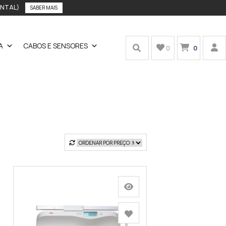
ENTAL)
SABER MAIS
A
CABOS E SENSORES
0
0