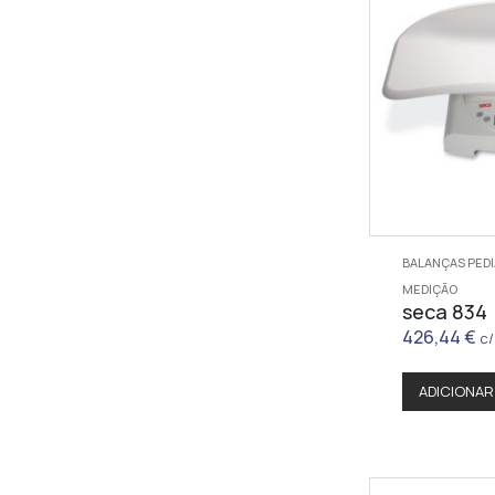
BALANÇAS PED
MEDIÇÃO
seca 834
426,44
€
c/
ADICIONAR