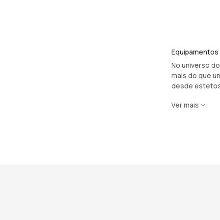
Equipamentos M
No universo do
mais do que um
desde estetosc
Ver mais