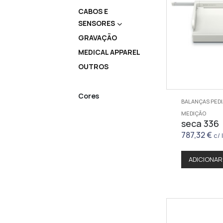
CABOS E
SENSORES
GRAVAÇÃO
MEDICAL APPAREL
OUTROS
Cores
BALANÇAS PED
MEDIÇÃO
seca 336
787,32
€
c/ 
ADICIONAR