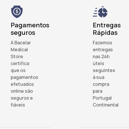
Pagamentos
Entregas
seguros
Rápidas
A Bacelar
Fazemos
Medical
entregas
Store
nas 24h
certifica
úteis
que os
seguintes
pagamentos
à sua
efetuados
compra
online são
para
seguros e
Portugal
fiáveis
Continental