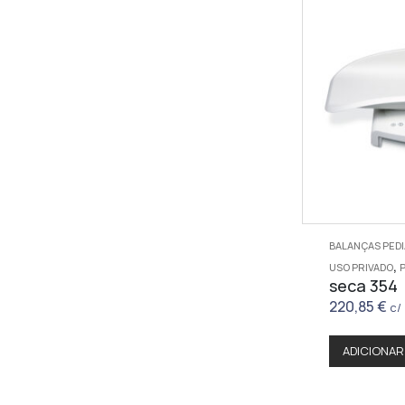
BALANÇAS PED
,
USO PRIVADO
seca 354
220,85
€
c/ 
ADICIONAR