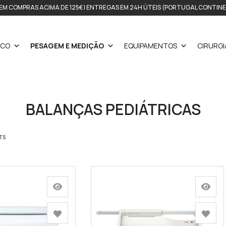
EM COMPRAS ACIMA DE 125€ | ENTREGAS EM 24H ÚTEIS (PORTUGAL CONTIN
ICO
PESAGEM E MEDIÇÃO
EQUIPAMENTOS
CIRURGI
BALANÇAS PEDIÁTRICAS
TS