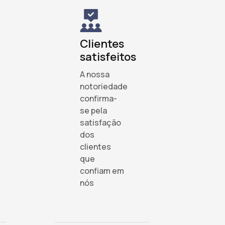
Clientes
satisfeitos
A nossa
notoriedade
confirma-
se pela
satisfação
dos
clientes
que
confiam em
nós