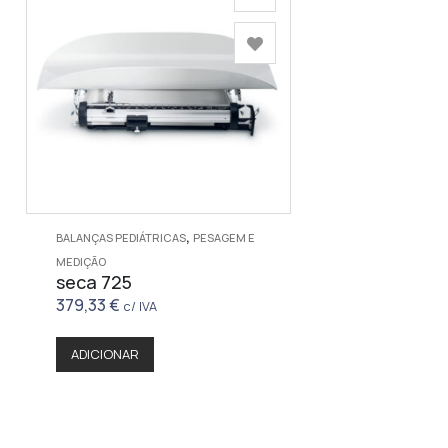
,
BALANÇAS PEDIÁTRICAS
PESAGEM E
MEDIÇÃO
seca 725
379,33
€
c/ IVA
ADICIONAR