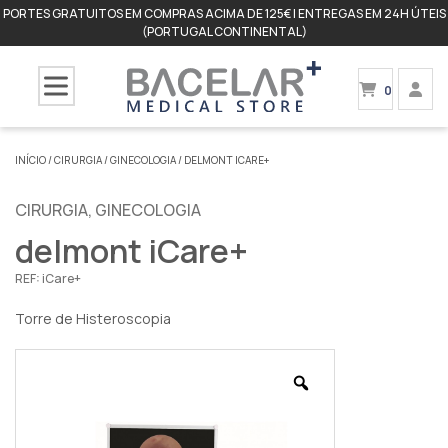
PORTES GRATUITOS EM COMPRAS ACIMA DE 125€ | ENTREGAS EM 24H ÚTEIS
(PORTUGAL CONTINENTAL)
0
INÍCIO
/
CIRURGIA
/
GINECOLOGIA
/ DELMONT ICARE+
CIRURGIA
,
GINECOLOGIA
delmont iCare+
REF:
iCare+
Torre de Histeroscopia