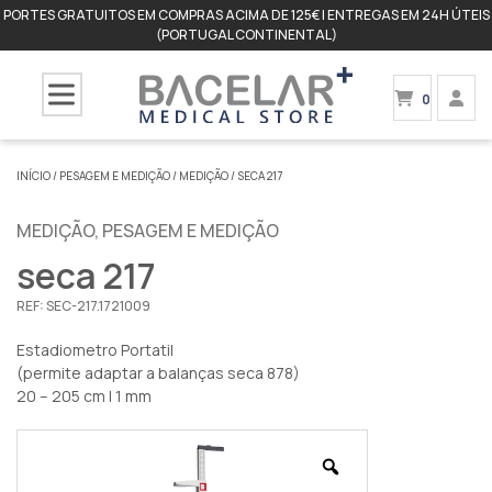
PORTES GRATUITOS EM COMPRAS ACIMA DE 125€ | ENTREGAS EM 24H ÚTEIS
(PORTUGAL CONTINENTAL)
0
INÍCIO
/
PESAGEM E MEDIÇÃO
/
MEDIÇÃO
/ SECA 217
MEDIÇÃO
,
PESAGEM E MEDIÇÃO
seca 217
REF:
SEC-217.1721009
Estadiometro Portatil
(permite adaptar a balanças seca 878)
20 – 205 cm | 1 mm