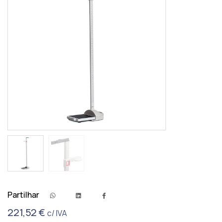
Partilhar
221,52
€
c/ IVA