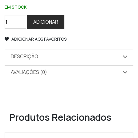
EM STOCK
Quantidade
ADICIONAR
de
seca
ADICIONAR AOS FAVORITOS
217
DESCRIÇÃO
AVALIAÇÕES (0)
Produtos Relacionados