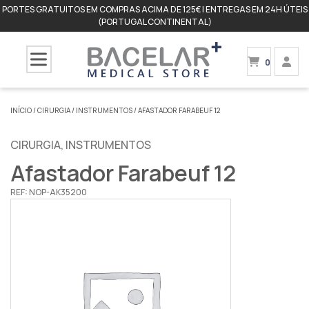
PORTES GRATUITOS EM COMPRAS ACIMA DE 125€ | ENTREGAS EM 24H ÚTEIS
(PORTUGAL CONTINENTAL)
0
INÍCIO
/
CIRURGIA
/
INSTRUMENTOS
/ AFASTADOR FARABEUF 12
CIRURGIA
,
INSTRUMENTOS
Afastador Farabeuf 12
REF:
NOP-AK35200