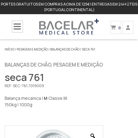
PORTES GRATUITOS EM COMPRAS ACIMA DE 125€ | ENTREGAS EM 24H ÚTEIS
(PORTUGAL CONTINENTAL)
0
INÍCIO
/
PESAGEM E MEDIÇÃO
/
BALANÇAS DE CHÃO
/ SECA 761
BALANÇAS DE CHÃO
,
PESAGEM E MEDIÇÃO
seca 761
REF:
SEC-761.7019009
Balança mecanica |
M
Classe IIII
150kg | 1000g