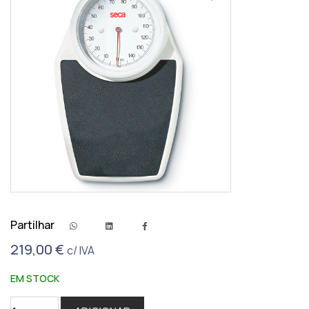
Partilhar
219,00
€
c/ IVA
EM STOCK
Quantidade